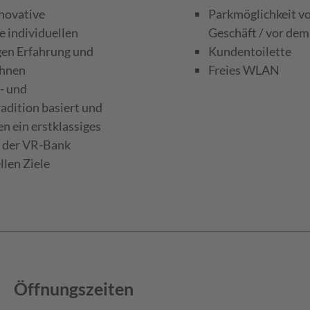
nnovative
Parkmöglichkeit v
e individuellen
Geschäft / vor dem
igen Erfahrung und
Kundentoilette
Ihnen
Freies WLAN
- und
adition basiert und
n ein erstklassiges
lt der VR-Bank
llen Ziele
Öffnungszeiten